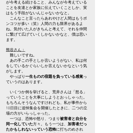
が今考える続けること、みんなが今考えている
ことを友達とか家族に伝えていくことしか、実
はもう手段がないんじゃないかなと。
こんなこと言ったらあれやけど人間はもうポ
ンコツが多い（笑）人間の力も限界があるよ
ね。気付いた人がきちんと考えて、それを仲間
に繋げて広げていくしかないかなと、僕は思い
ます。
熊谷さん：
難しいですね。
あの手この手としか言いようがない、私は何
をしているかぐらいしか言えないかなという気
がします。
やっぱり
一生ものの宿題を負っている感覚
っ
ていうのはあります。
いくつか例を挙げると、荒井さんは「怒る」
っていうことを大事にしようとおっしゃった。
もちろんそうなんですけれども、私が事件から
10日目に追悼集会を開催したときに、二つの立
場の方がいらっしゃった。
一つは、恐怖や怒り、つまり
被害者と自分を
同一化していた
方々。もう一つは、
加害者だっ
たかもしれないっていう恐怖
に打ちのめされ