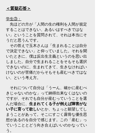
＜質疑応答＞
学生③：
先ほどの方が「人間の生の権利を人間が規定
することはできない、あるいはすべきではな
い」ということを質問されて、それは本当にそ
うだと思うんです。
その答えで玉木さんは「生まれることは自分
で決定できない」と仰っていました。それを聞
いたときに、僕は反出生主義というのを思い出
しました。自分で生まれることをそもそも選択
できないのに、生まれてきて、生きなければい
けないのが苦痛だからそもそも産むべきではな
い、という考え方。
それについて自分は「うーん、確かに産むべ
きじゃないのかな」って納得出来なくはないの
ですが、それでも自分が産むっていうことを選
んだ場合に、
生まれてくる子が例えば障害がな
い子に育って欲しい
とか、ちょっと願望してし
まうことがあって。そこにすごく露骨な優生思
想があるのを自分で感じます。この「産む」っ
ていうこととどう向き合えばいいのかなってい
う。