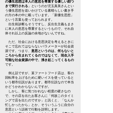
の優生思想は本人の意思を尊重する優しい顔つ
きで実行される
」というのが児玉真美さんとい
う優生思想を追いかけている素晴らしい書き手
の方の本の中に載っています。「新優生思想」
という言葉も使っておられます。
出生前診断もそうですし、反出生主義もまさ
に本人の意思を尊重するというもので、それ自
体それ以上の反論の余地がないんですね。
ただ、社会における意思決定を考えるときに
そこで忘れてはならないパラメーターが社会資
源です。つまり、
意思というのは、何もないと
ころから生まれてくるのではなくて、現在入手
可能な社会資源の中で、沸き起こってくるもの
です。
例え話ですが、某ファートフード店は、客の
回転率を上げるために硬いイスを使っていると
いう都市伝説があります。都市伝説なので本当
かどうかわからないんですが。
しかし、客に気づかれない程度の硬さなの
で、その店を出たお客さんに「何故このタイミ
ングで店を出たのですか」と訊くと、「なんか
忙しかったから」とか、そういうふうに自分の
意思という話術で行動を説明します。