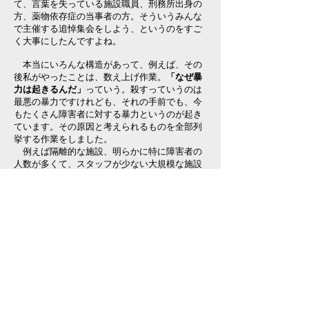
て、言葉を失っている施設職員、刑務所出身の
方、薬物依存症の当事者の方。そういうみんな
で主催する追悼集会をしよう、というのをすご
く大事にしたんですよね。
本当にいろんな構造があって、例えば、その
後私がやったことは、数え上げ作業。
「なぜ暴
力は起きるんだ」
っていう。殺すっていうのは
最悪の暴力ですけれども、それの手前でも、今
もたくさん障害者に対する暴力というのが起き
ています。その原因と考えられるものを全部列
挙する作業をしました。
例えば隔離的な施設、明らかに特に障害者の
人数が多くて、スタッフが少ない大規模な施設
は、暴力が起きやすいということが分かったり
とか、そういうふうな基本的事実を確かめてそ
こを変えていく作業が大事だったと思います。
それはまだまだ道半ばです。
一方で、
「加害者はなぜ人は暴力を振っちゃ
うんだろう」
っていうこともやっぱり数え上げ
ざるを得なかったですね。
やっぱりそこには、何がしかのトラウマがあ
るとか、
広い意味での傷
が、その人の中にある
ことが多い。
来年から刑務所にいる人たちが地域に戻ると