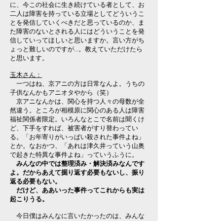
に、今この社会に生き続けている者として、お
二人は障害を持っている立場としてどういうこ
とを発信していくべきだと思っているのか、ま
た障害のないとされる人にはどういうことを発
信していってほしいと思いますか。言い方がち
ょっと難しいのですが…。教えていただけたら
と思います。
玉木さん：
一つはね、京アニの方は日常なんよ。うちの
子供なんかもアニオタやから（笑）
京アニなんかは、関心を持つ人々の母数が全
然違う。ところが相模原に関心のある人は障害
福祉関係者限定。いろんなとこで名前は聞くけ
ど、下手をすれば、被害者がすり替わってい
る。「お年寄りがいっぱい殺された事件よね」
とか。なおかつ、「あれは津久井っていう山奥
で起きた特異な事件よね」っていうふうに。
みんなの中では整理済み・解決済みなんです
よ。だからあえて掘り返す必要もないし、振り
返る必要もない。
だけど、ああいった事件ってこれからも実は
起こりうる。
今日僕はみんなに言いたかったのは、みんな