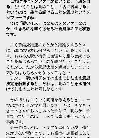
これは何のメタファーかというと、「店を出
る」ということは死ぬこと、「店に居続ける」
というのは、生きる続けることを選ぶというメ
タファーですね。
では「硬いイス」はなんのメタファーなの
か。生きるのを辛くさせる社会資源の欠乏状態
です。
よく尊厳死議連の方とかと議論をするとき
に、政治の役割は何だろうという話をよくしま
す。もちろん硬い椅子に無理やり座らせ続ける
ことを命じるっていうのが酷だということはよ
くわかる。だから意思決定を解禁したいという
気持ちはもちろん分からんではない。
しかし、
硬い椅子をそのままにしたまま意思
決定を解禁すると、それは、死ぬことを水路付
けてしまうことと同じ
なんです。
その辺りはこういう問題を考えるときに、一
つのポイントかなと思います。その一例がさっ
き玉木さんのおっしゃった子育て。明らかに子
育てっていうのは、一人では成し遂げられない
事業です。
データによれば、ヘルプが出せない親、依存
先が少ない親はどうしても虐待の加害者になり