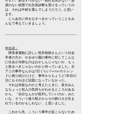
やすい。頼るすべがない・頼れる先がない・資
源のない状態で出生前診断を受けるっていうの
は、それは中絶を選んでしまうだろう…と思い
ます。
じゃあ次に何をなすべきかっていうことをみ
んなで考えていきましょう。
学生④：
障害者運動に詳しい荒井裕樹さんという社会
学者の方が、やまゆり園の事件に対してこんな
に社会が冷静なのはおかしんじゃないか、もっ
と怒るべきじゃないのかと仰っていました。京
アニの事件なんかは3日ぐらいTwitterのトレン
ドに残り続けたけど、事件からちょうど3年目の
日にもそれほど話題になっていなかった。
それは何故なのかと考えたときに、多分みん
なちょっと犯人の気持ちがわかるところがある
から、「自分なんかが批判していいのか」みた
いな、そういう後ろ暗さからその静けさが生ま
れているのかもしれない、と思いました。
これから先、こういう事件が起こらないため