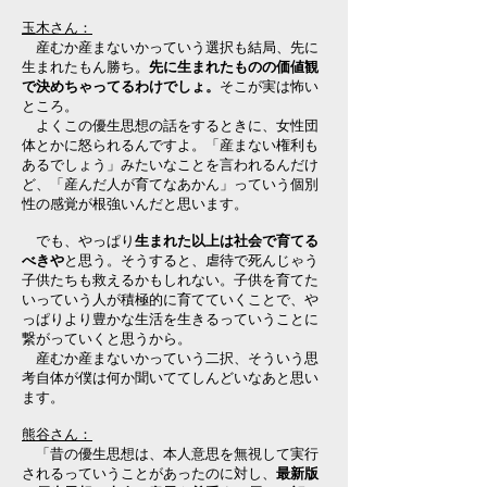
玉木さん：
産むか産まないかっていう選択も結局、先に
生まれたもん勝ち。
先に生まれたものの価値観
で決めちゃってるわけでしょ。
そこが実は怖い
ところ。
よくこの優生思想の話をするときに、女性団
体とかに怒られるんですよ。「産まない権利も
あるでしょう」みたいなことを言われるんだけ
ど、「産んだ人が育てなあかん」っていう個別
性の感覚が根強いんだと思います。
でも、やっぱり
生まれた以上は社会で育てる
べきや
と思う。そうすると、虐待で死んじゃう
子供たちも救えるかもしれない。子供を育てた
いっていう人が積極的に育てていくことで、や
っぱりより豊かな生活を生きるっていうことに
繋がっていくと思うから。
産むか産まないかっていう二択、そういう思
考自体が僕は何か聞いててしんどいなあと思い
ます。
熊谷さん：
「昔の優生思想は、本人意思を無視して実行
されるっていうことがあったのに対し、
最新版