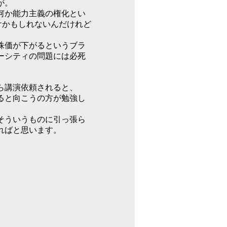
が。
何か能力主義の権化とい
けかもしれないんだけれど
株価が下がるというブラ
ーシティの問題には必死
。
ら講演依頼されると、
ると向こうの方が勉強し
）
そういうものに引っ張ら
ればと思います。