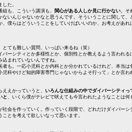
ました。
番組も、こういう講演も、
関心がある人しか見に行かない
。そ
かないんじゃないかなと思うんです。そういうことに関して、
か、僕らはどういうことをしていけばいいのか、お考えがあれ
とても難しい質問、いっぱい来るね（笑）
バーシティとか多様性とか、個別性とか教えるよう言われる
み込まれていないんですね。
者も。一応小児科とか内科とか分かれているけれど、本当は
小児科やけど知的障害専門じゃないからよそ行って」とか言わ
らええかっていうと、
いろんな仕組みの中でダイバーシティっ
いと
、いくら僕がテレビで吠えても今言われたようなことは何
社会を作っていく。作っていく段階で、どれだけダイバーシ
うことを考えて欲しいなって思います。