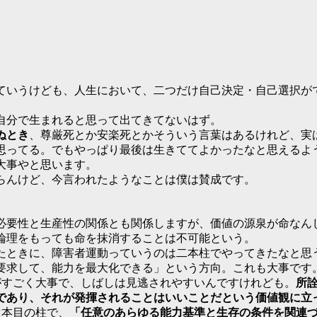
いうけども、人生において、二つだけ自己決定・自己選択が
自分で生まれると思って出てきてないはず。
ぬとき
、尊厳死とか安楽死とかそういう言葉はあるけれど、実
思ってる。でもやっぱり最後は生きててよかったなと思えるよ
大事やと思います。
んけど、今言われたようなことは僕は賛成です。
要性と生産性の関係とも関係しますが、価値の源泉が命なん
論理をもっても命を抹消することは不可能という。
ときに、障害者運動っていうのは二本柱でやってきたなと思
要求して、能力を最大化できる」という方向。これも大事です
すごく大事で、しばしは見逃されやすいんですけれども。
所
であり、それが発揮されることはいいことだという価値観に立
本目の柱で、
「任意のあらゆる能力基準と生存の条件を関連