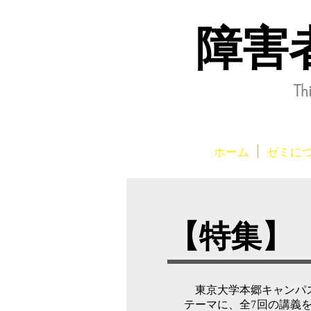
障害
Th
ホーム
ゼミに
​【特集
東京大学本郷キャンパス
テーマに、全7回の講義