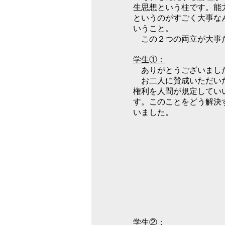
生思想という柱です。能
というのがすごく大事な
いうこと。
この２つの両立が大事
学生①：
ありがとうございまし
お二人に賛成いただいた
権利を人間が規定してい
す。このことをどう解決
いました。
学生②：