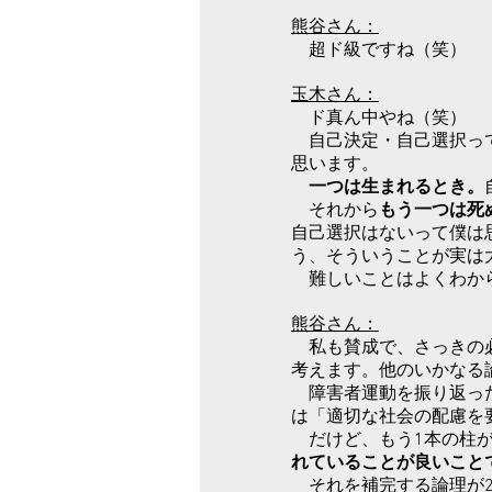
熊谷さん：
超ド級ですね（笑）
玉木さん：
ド真ん中やね（笑）
自己決定・自己選択って
思います。
一つは生まれるとき。
それから
もう一つは死
自己選択はないって僕は
う、そういうことが実は
難しいことはよくわから
熊谷さん：
私も賛成で、さっきの必
考えます。他のいかなる
障害者運動を振り返った
は「適切な社会の配慮を
だけど、もう1本の柱が
れていることが良いこと
それを補完する論理が2