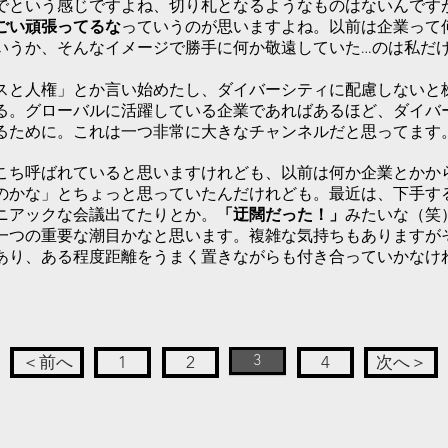
という感じですよね、切り札となるようなものはないんです
ごい頑張ってるな
っていうのが思いますよね。以前は企業って
いうか、そんなイメージで勝手に何か敬遠していた…のは私だ
と人権」とか言い始めたし、ダイバーシティに配慮しないと
る。グローバルに活躍している企業であればあるほど、ダイバ
るために。これは一つ非常に大きなチャンネルだと思ってます
ち呼ばれていると思いますけれども、以前は何か企業とかか
のかな」とちょっと思っていたんだけれども。最近は、下手す
ニアックな会議出てたりとか。
「迂闊だった！」
みたいな（笑
つの重要な潮目かなと思います。複雑な気持ちもありますが
あり、ある程度距離をうまく置きながらも付き合っていかなけ
3
＜前へ
1
2
4
次へ＞