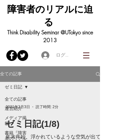
障害者の
リアル
に迫
る
Think Disability Seminar @UTokyo since
2013
ログイン
全ての記事
ゼミ日記
全ての記事
2021年2月3日
読了時間: 2分
運営紹介
メディア掲
ゼミ日記(1/8)
載
書籍『障害
年末年始、浮かれているような空気が出てく
者のリアル