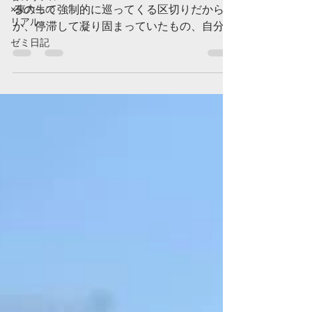
×東大生の
るのって強制的に巡ってくる区切りだから
リアル』
か、停滞して凝り固まっていたもの、自分で
ゼミ日記
手をつけたくないなとなっていたものに、外
的に変化が与えられるのは、その結果が良き
にせよ悪しきにせよ変化そのものは悪いこと
ではないのかなって。...