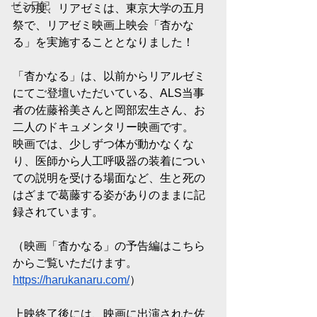
ゼミ日記
この度、リアゼミは、東京大学の五月
祭で、リアゼミ映画上映会「杳かな
る」を実施することとなりました！
「杳かなる」は、以前からリアルゼミ
にてご登壇いただいている、ALS当事
者の佐藤裕美さんと岡部宏生さん、お
二人のドキュメンタリー映画です。
映画では、少しずつ体が動かなくな
り、医師から人工呼吸器の装着につい
ての説明を受ける場面など、生と死の
はざまで葛藤する姿がありのままに記
録されています。
（映画「杳かなる」の予告編はこちら
からご覧いただけます。
https://harukanaru.com/
）
上映終了後には、映画に出演された佐