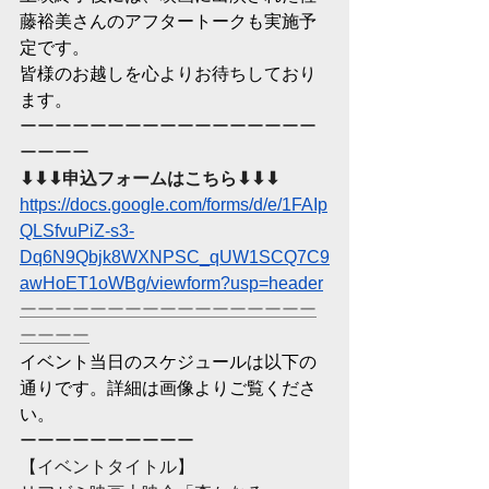
藤裕美さんのアフタートークも実施予
定です。
皆様のお越しを心よりお待ちしており
ます。
ーーーーーーーーーーーーーーーーー
ーーーー
⬇︎⬇︎⬇︎申込フォームはこちら⬇︎⬇︎⬇︎
https://docs.google.com/forms/d/e/1FAIp
QLSfvuPiZ-s3-
Dq6N9Qbjk8WXNPSC_qUW1SCQ7C9
awHoET1oWBg/viewform?usp=header
ーーーーーーーーーーーーーーーーー
ーーーー
イベント当日のスケジュールは以下の
通りです。詳細は画像よりご覧くださ
い。
ーーーーーーーーーー
【イベントタイトル】