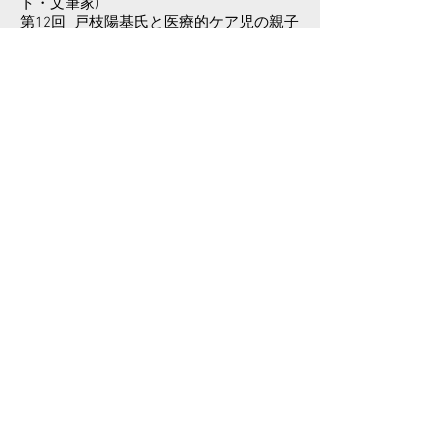
ト・文筆家)
第12回 戸枝陽基氏と医療的ケア児の親子
2組（ほわわ）
第13回 森元美代治氏（元ハンセン病患
者）
社会福祉法人「むそう」のチャイルドデ
イケアセンター「ほわわ瀬田」を訪問
講師にも来ていただいた医療的ケア
児の親子も利用する「ほわわ瀬田」
を訪問。医療的ケア児を持つ親同士
の勉強会への参加と、地域の盆踊り
大会でのお手伝いをしました。
ハンセン病療養所「多摩全生園」を学生
10名で訪問
国立ハンセン病資料館の見学のの
ち、2015年度講師の森本美代治さ
んに園内を案内していただきまし
た。
ゼミ合宿＠駒場キャンパス
1日目は学生同士で自由にテーマを