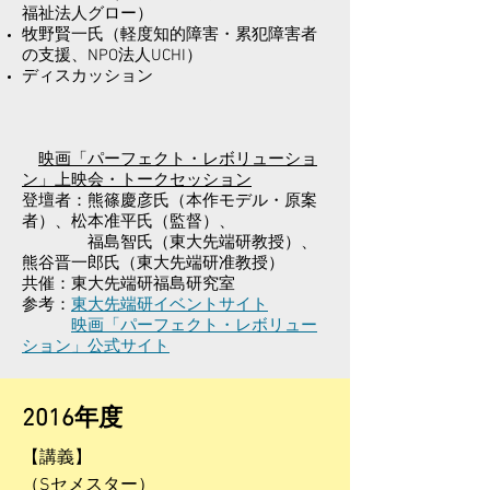
福祉法人グロー）
牧野賢一氏（軽度知的障害・累犯障害者
の支援、NPO法人UCHI）
ディスカッション
映画「パーフェクト・レボリューショ
ン」上映会・トークセッション
登壇者：熊篠慶彦氏（本作モデル・原案
者）、松本准平氏（監督）、
福島智氏（東大先端研教授）、
熊谷晋一郎氏（東大先端研准教授）
​共催：東大先端研福島研究室
参考：
東大先端研イベントサイト
​
映画「パーフェクト・レボリュー
ション」公式サイト
​2016年度
【講義】
​（Sセメスター）