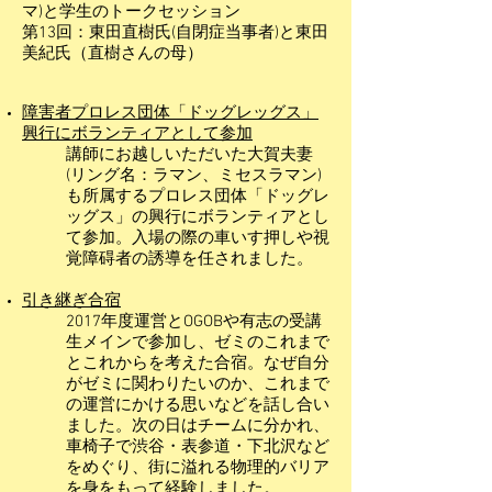
マ)と学生のトークセッション
第13回：東田直樹氏(自閉症当事者)と東田
美紀氏（直樹さんの母）
障害者プロレス団体「ドッグレッグス」
興行にボランティアとして参加
講師にお越しいただいた大賀夫妻
(リング名：ラマン、ミセスラマン)
も所属するプロレス団体「ドッグレ
ッグス」の興行にボランティアとし
て参加。入場の際の車いす押しや視
覚障碍者の誘導を任されました。
引き継ぎ合宿
2017年度運営とOGOBや有志の受講
生メインで参加し、ゼミのこれまで
とこれからを考えた合宿。なぜ自分
がゼミに関わりたいのか、これまで
の運営にかける思いなどを話し合い
ました。次の日はチームに分かれ、
車椅子で渋谷・表参道・下北沢など
をめぐり、街に溢れる物理的バリア
を身をもって経験しました。