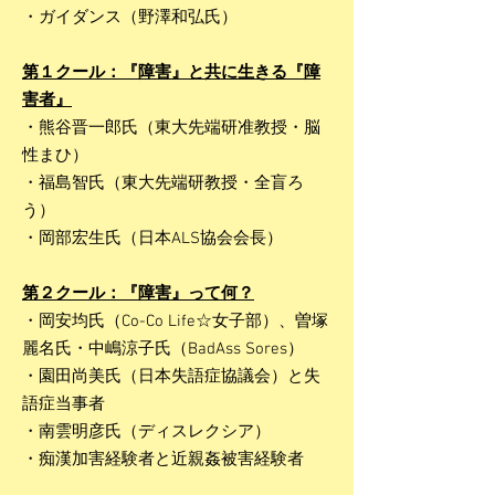
・ガイダンス（野澤和弘氏）
第１クール：『障害』と共に生きる『障
害者』
・熊谷晋一郎氏（東大先端研准教授・脳
性まひ）
・福島智氏（東大先端研教授・全盲ろ
う）
・岡部宏生氏（日本ALS協会会長）
第２クール：『障害』って何？
・岡安均氏（Co-Co Life☆女子部）、曽塚
麗名氏・中嶋涼子氏（BadAss Sores）
・園田尚美氏（日本失語症協議会）と失
語症当事者
・南雲明彦氏（ディスレクシア）
・痴漢加害経験者と近親姦被害経験者