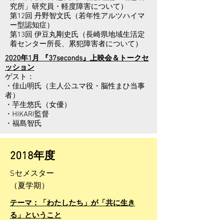
究所」研究員・軽度障害について）
第12回 丹野智文氏（若年性アルツハイマ
ー型認知症）
第13回 伊豆丸剛史氏（長崎県地域生活定
着センター所長、累犯障害者について）
2020年1月 『37seconds』上映会＆トークセ
ッション
ゲスト：
・佳山明氏（主人公ユマ役・脳性まひ当事
者）
・芋生悠氏（女優）
・HIKARI監督
・福島智氏
​2018年度
Sセメスター
​（夏学期）
テーマ：「わたしたち」が「共に生き
る」ということ