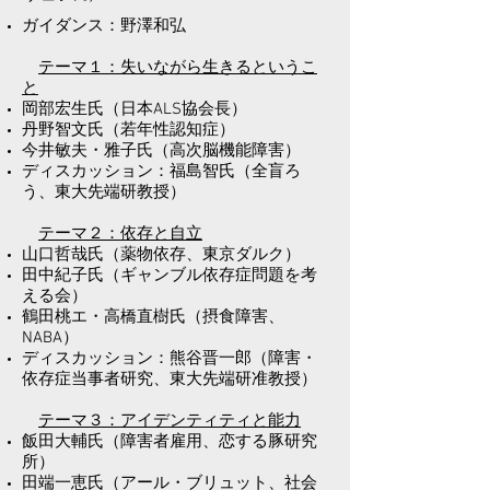
ガイダンス：野澤和弘
テーマ１：失いながら生きるというこ
と
岡部宏生氏（日本ALS協会長）
丹野智文氏（若年性認知症）
今井敏夫・雅子氏（高次脳機能障害）
ディスカッション：福島智氏（全盲ろ
う、東大先端研教授）
テーマ２：依存と自立
山口哲哉氏（薬物依存、東京ダルク）
田中紀子氏（ギャンブル依存症問題を考
える会）
鶴田桃エ・高橋直樹氏（摂食障害、
NABA）
ディスカッション：熊谷晋一郎（障害・
依存症当事者研究、東大先端研准教授）
テーマ３：アイデンティティと能力
飯田大輔氏（障害者雇用、恋する豚研究
所）
田端一恵氏（アール・ブリュット、社会