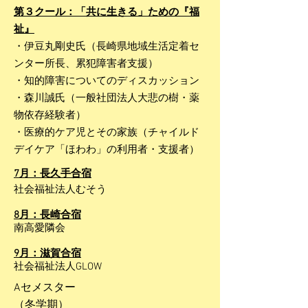
第３クール：「共に生きる」ための『福
祉』
・伊豆丸剛史氏（長崎県地域生活定着セ
ンター所長、累犯障害者支援）
・知的障害についてのディスカッション
・森川誠氏（一般社団法人大悲の樹・薬
物依存経験者）
・医療的ケア児とその家族（チャイルド
デイケア「ほわわ」の利用者・支援者）
7月：長久手合宿
社会福祉法人むそう
8月：長崎合宿
南高愛隣会
9月：滋賀合宿
社会福祉法人GLOW
Aセメスター
​（冬学期）