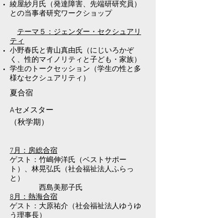
綾屋紗月氏（発達障害、先端研研究員）
との当事者研究ワークショップ
テーマ５：ジェンダー・セクシュアリ
ティ
小野春氏と青山真由氏（にじいろかぞ
く、性的マイノリティと子ども・家族）
学生のトークセッション（学生の性と多
様なセクシュアリティ）
​夏合宿
Aセメスター
​（秋学期）
7月：房総合宿
ゲスト：竹嶋伸洋氏（ベストサポー
ト）、林晃弘氏（社会福祉法人ふらっ
と）
西島美那子氏
8月：熱海合宿
ゲスト：大原祐介（社会福祉法人ゆうゆ
う理事長）