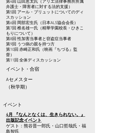
第4回 山田恵太氏（アリエ法律事務所所属
弁護士・障害者に対する法的支援）
第5回 アール・ブリュットについてのディ
スカッション
第6回 岡部宏生氏（日本ALS協会会長）
第7回 椎名雄一氏（精華学園校長・ひきこ
もりについて）
第8回 性加害当事者と窃盗症当事者
第9回 うつ病の親を持つ方
第10回 赤崎正和氏（映画『ちづる』監
督）
第11回 全体ディスカッション
​イベント・合宿
Aセメスター
​（秋学期）
​イベント
4月 『なんとなくは、生きられない。』
出版記念イベント
ゲスト：熊谷晋一郎氏・山口哲哉氏・福
島智氏