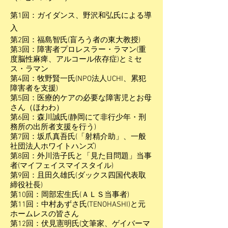
第1回：ガイダンス、野沢和弘氏による導
入
第2回：福島智氏(盲ろう者の東大教授)
第3回：障害者プロレスラー・ラマン(重
度脳性麻痺、アルコール依存症)とミセ
ス・ラマン
第4回：牧野賢一氏(NPO法人UCHI、累犯
障害者を支援)
第5回：医療的ケアの必要な障害児とお母
さん（ほわわ）
第6回：森川誠氏(静岡にて非行少年・刑
務所の出所者支援を行う)
第7回：坂爪真吾氏(「射精介助」、一般
社団法人ホワイトハンズ)
第8回：外川浩子氏と「見た目問題」当事
者(マイフェイスマイスタイル)
第9回：且田久雄氏(ダックス四国代表取
締役社長)
第10回：岡部宏生氏(ＡＬＳ当事者)
第11回：中村あずさ氏(TENOHASHI)と元
ホームレスの皆さん
第12回：伏見憲明氏(文筆家、ゲイバーマ