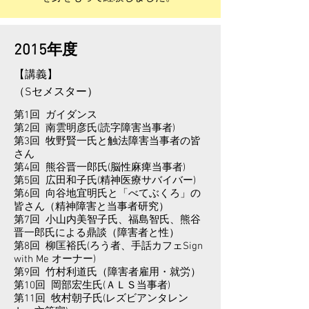
​2015年度
【講義】
​（Sセメスター）
第1回 ガイダンス
第2回 南雲明彦氏(読字障害当事者)
第3回 牧野賢一氏と触法障害当事者の皆
さん
第4回 熊谷晋一郎氏(脳性麻痺当事者)
第5回 広田和子氏(精神医療サバイバー)
第6回 向谷地宜明氏と「べてぶくろ」の
皆さん（精神障害と当事者研究）
第7回 小山内美智子氏、福島智氏、熊谷
晋一郎氏による鼎談（障害者と性）
第8回 柳匡裕氏(ろう者、手話カフェSign
with Me オーナー)
第9回 竹村利道氏（障害者雇用・就労）
第10回 岡部宏生氏(ＡＬＳ当事者)
第11回 牧村朝子氏(レズビアンタレン