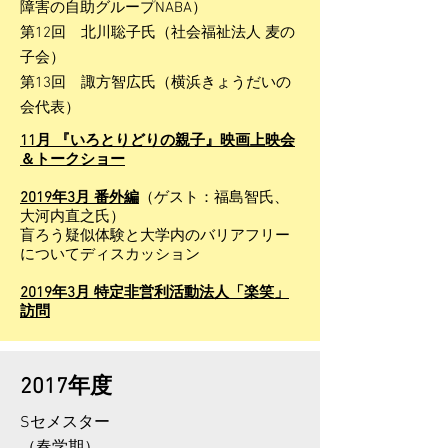
障害の自助グループNABA）
第12回 北川聡子氏（社会福祉法人 麦の
子会）
第13回 諏方智広氏（横浜きょうだいの
会代表）
11月 『いろとりどりの親子』映画上映会
＆トークショー
2019年3月 番外編
（ゲスト：福島智氏、
大河内直之氏）
盲ろう疑似体験と大学内のバリアフリー
についてディスカッション
2019年3月 特定非営利活動法人「楽笑」
訪問
​2017年度
Sセメスター