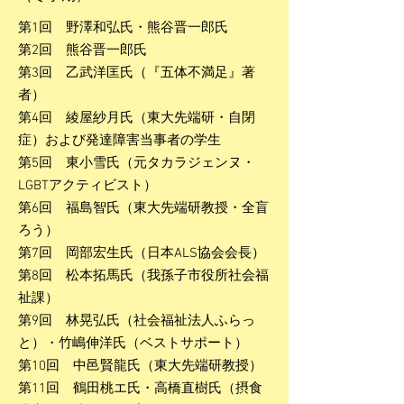
第1回 野澤和弘氏・熊谷晋一郎氏
第2回 熊谷晋一郎氏
第3回 乙武洋匡氏（『五体不満足』著
者）
第4回 綾屋紗月氏（東大先端研・自閉
症）および発達障害当事者の学生
第5回 東小雪氏（元タカラジェンヌ・
LGBTアクティビスト）
第6回 福島智氏（東大先端研教授・全盲
ろう）
第7回 岡部宏生氏（日本ALS協会会長）
第8回 松本拓馬氏（我孫子市役所社会福
祉課）
第9回 林晃弘氏（社会福祉法人ふらっ
と）・竹嶋伸洋氏（ベストサポート）
第10回 中邑賢龍氏（東大先端研教授）
第11回 鶴田桃エ氏・高橋直樹氏（摂食