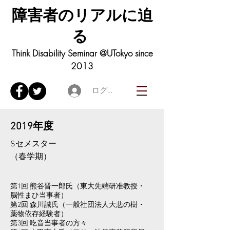
障害者の
リアル
に迫
る
Think Disability Seminar @UTokyo since
2013
ログイン
​2019年度
Sセメスター
​（春学期）
第1回 熊谷晋一郎氏（東大先端研准教授・
脳性まひ当事者）
第2回 森川誠氏（一般社団法人大悲の樹・
薬物依存経験者）
第3回 吃音当事者の方々