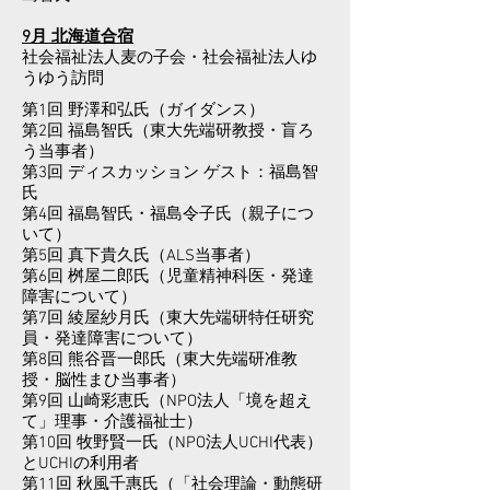
9月 北海道合宿
社会福祉法人麦の子会・社会福祉法人ゆ
うゆう訪問
第1回 野澤和弘氏（ガイダンス）
第2回 福島智氏（東大先端研教授・盲ろ
う当事者）
第3回 ディスカッション ゲスト：福島智
氏
第4回 福島智氏・福島令子氏（親子につ
いて）
第5回 真下貴久氏（ALS当事者）
第6回 桝屋二郎氏（児童精神科医・発達
障害について）
第7回 綾屋紗月氏（東大先端研特任研究
員・発達障害について）
第8回 熊谷晋一郎氏（東大先端研准教
授・脳性まひ当事者）
第9回 山崎彩恵氏（NPO法人「境を超え
て」理事・介護福祉士）
第10回 牧野賢一氏（NPO法人UCHI代表）
とUCHIの利用者
第11回 秋風千惠氏（「社会理論・動態研