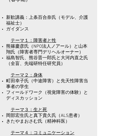
​（春学期）
新歓講義：上条百合奈氏（モデル、介護
福祉士）
ガイダンス
テーマ１：障害者と性
熊篠慶彦氏（NPO法人ノアール）と山本
翔氏（障害者専門デリヘルオーナー）
福島智氏、熊谷晋一郎氏と大河内直之氏
（全盲、先端研特任研究員）
テーマ２：身体
町田幸子氏（中途障害）と先天性障害当
事者の学生
フィールドワーク（視覚障害の体験）と
ディスカッション
テーマ３：生と死
岡部宏生氏と真下貴久氏（ALS患者）
きたやまおさむ氏（精神科医）
テーマ４：コミュニケーション