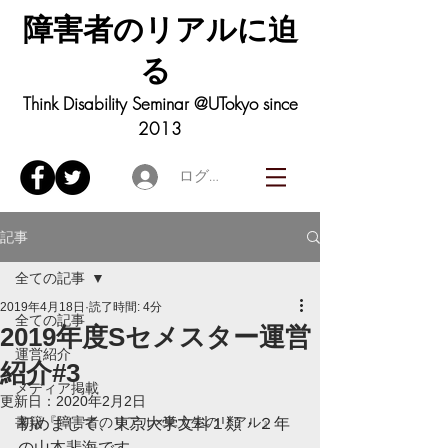
障害者の
リアル
に迫
る
Think Disability Seminar @UTokyo since
2013
ログイン
記事
全ての記事
2019年4月18日
読了時間: 4分
全ての記事
2019年度Sセメスター運営
運営紹介
紹介#3
メディア掲載
更新日：
2020年2月2日
書籍『障害者のリアル×東大生のリアル』
初めまして、東京大学文科１類・２年
の山本斐海です。