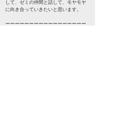
して、ゼミの仲間と話して、モヤモヤ
に向き合っていきたいと思います。
ーーーーーーーーーーーーーーーーー
ーーーーーーーーーーーーーーーーー
ーーー
　今学期のゼミは、明日4/19(金)の5限
(16:50~)から開講します。東京大学の学
生でなくても参加できます。気軽に来
てくださると嬉しいです。
山本斐海(2018年度夏学期受講/2018年
度秋学期運営/2019年度夏学期運営)