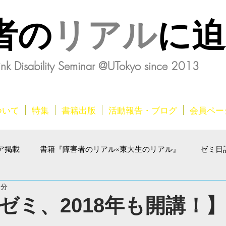
者の
リアル
に
ink Disability Seminar @UTokyo since 2013
ついて
特集
書籍出版
活動報告・ブログ
会員ペー
ア掲載
書籍『障害者のリアル×東大生のリアル』
ゼミ日
1分
ゼミ、2018年も開講！】