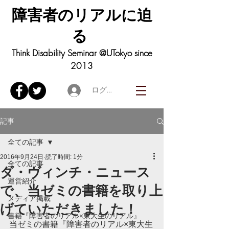
障害者の
リアル
に迫
る
Think Disability Seminar @UTokyo since
2013
ログイン
記事
全ての記事
2016年9月24日
読了時間: 1分
全ての記事
ダ・ヴィンチ・ニュース
運営紹介
で、当ゼミの書籍を取り上
メディア掲載
げていただきました！
書籍『障害者のリアル×東大生のリアル』
当ゼミの書籍『障害者のリアル×東大生